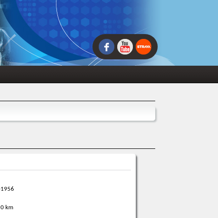
-1956
0 km