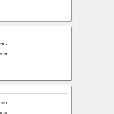
-2007
0 km
-1962
0 km