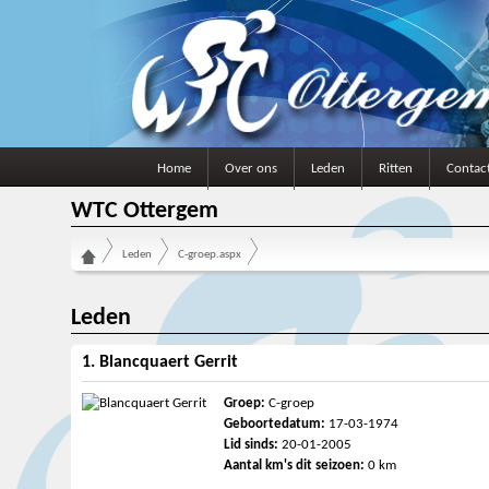
Home
Over ons
Leden
Ritten
Contac
WTC Ottergem
Leden
C-groep.aspx
Leden
1. Blancquaert Gerrit
Groep:
C-groep
Geboortedatum:
17-03-1974
Lid sinds:
20-01-2005
Aantal km's dit seizoen:
0 km