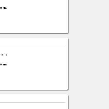
0 km
-1981
0 km