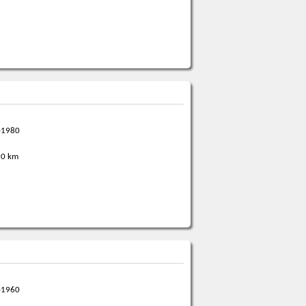
-1980
0 km
-1960